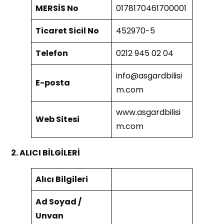
MERSİS No
0178170461700001
Ticaret Sicil No
452970-5
Telefon
0212 945 02 04
info@asgardbilisi
E-posta
m.com
www.asgardbilisi
Web Sitesi
m.com
2. ALICI BİLGİLERİ
Alıcı Bilgileri
Ad Soyad /
Unvan